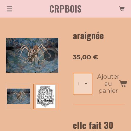
CRPBOIS
Passer
au
contenu
araignée
principal
35,00 €
Ajouter
au
panier
elle fait 30