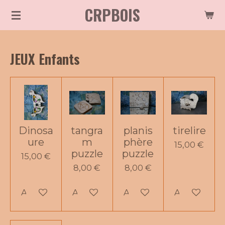
CRPBOIS
Passer
au
contenu
JEUX Enfants
principal
Dinosa
tangra
planis
tirelire
ure
m
phère
15,00 €
puzzle
puzzle
15,00 €
8,00 €
8,00 €
Ajouter au panier
Ajouter au panier
Ajouter au panier
Ajouter au 