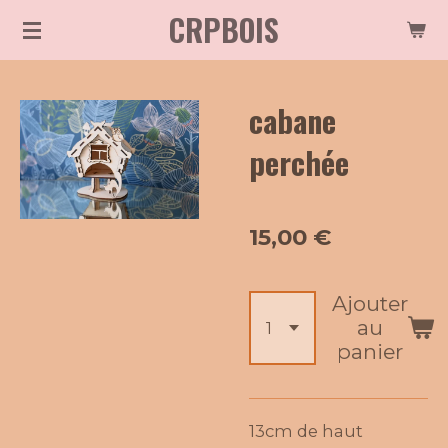
CRPBOIS
Passer
au
contenu
cabane
principal
perchée
15,00 €
Ajouter
au
panier
13cm de haut