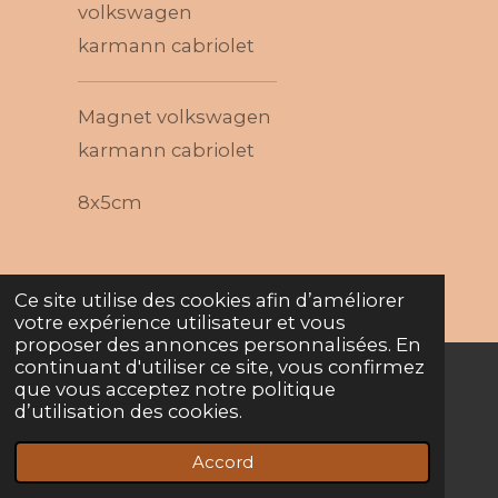
volkswagen
karmann cabriolet
Magnet volkswagen
karmann cabriolet
8x5cm
Ce site utilise des cookies afin d’améliorer
votre expérience utilisateur et vous
proposer des annonces personnalisées. En
continuant d'utiliser ce site, vous confirmez
que vous acceptez notre politique
© 2022 - 2026 Crpbois
d’utilisation des cookies.
Propulsé par
Webador
Accord