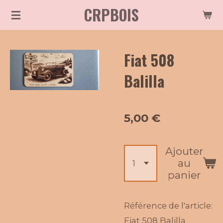
CRPBOIS
Passer
au
contenu
Fiat 508
principal
Balilla
5,00 €
Ajouter
au
panier
Référence de l'article:
Fiat 508 Balilla