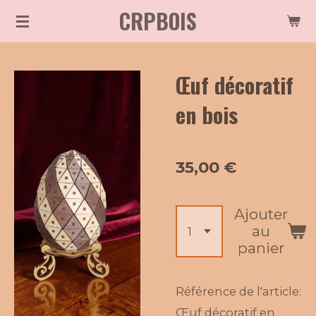
CRPBOIS
Passer
au
contenu
Œuf décoratif
principal
en bois
35,00 €
Ajouter
au
panier
Référence de l'article:
Œuf décoratif en