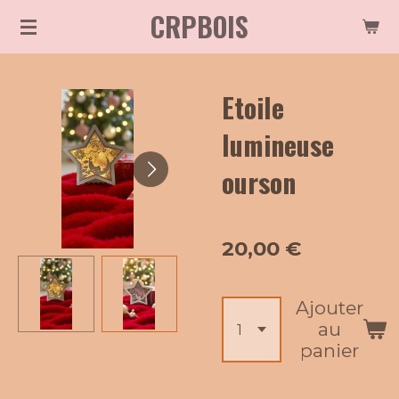
CRPBOIS
Passer
au
contenu
Etoile
principal
lumineuse
ourson
20,00 €
Ajouter
au
panier