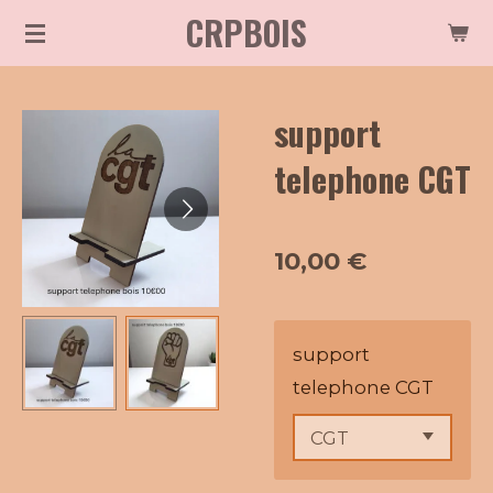
CRPBOIS
Passer
au
contenu
support
principal
telephone CGT
10,00 €
support
telephone CGT