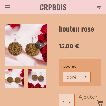
CRPBOIS
Passer
au
contenu
bouton rose
principal
15,00 €
couleur
Ajouter
au