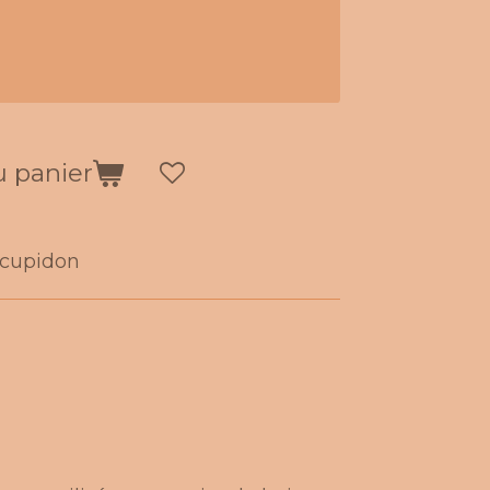
u panier
cupidon