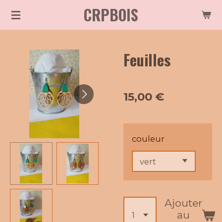
CRPBOIS
Passer
au
contenu
Feuilles
principal
15,00 €
couleur
Ajouter
au